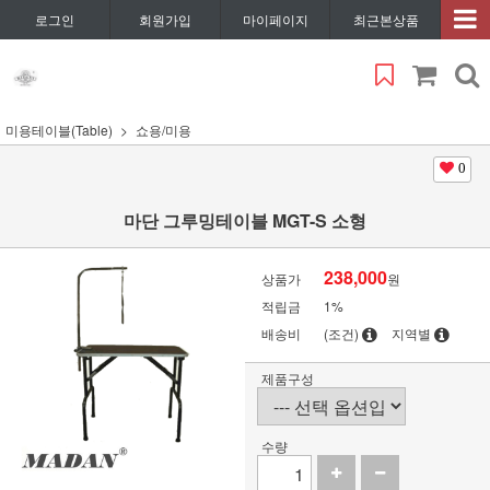
로그인
회원가입
마이페이지
최근본상품
미용테이블(Table)
쇼용/미용
0
마단 그루밍테이블 MGT-S 소형
238,000
상품가
원
적립금
1%
배송비
(조건)
지역별
제품구성
수량