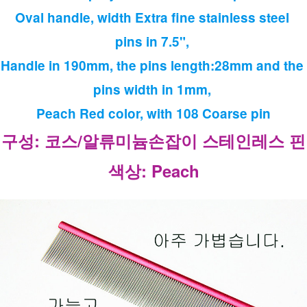
Oval handle, width Extra fine stainless steel 
pins in 7.5", 
Handle in 190mm, the pins length:28mm and the 
pins width in 1mm, 
Peach Red color, with 108 Coarse pin
구성: 코스/알류미늄손잡이 스테인레스 핀
색상: Peach