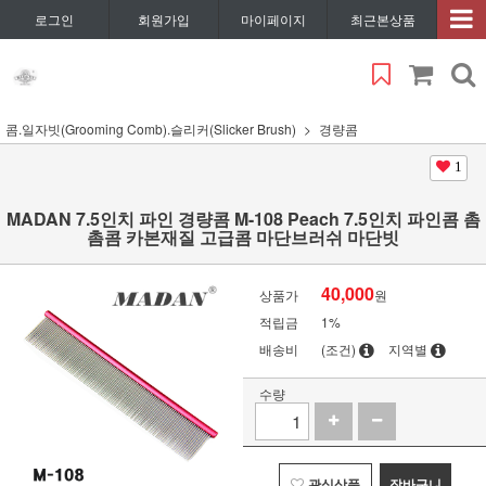
로그인
회원가입
마이페이지
최근본상품
콤.일자빗(Grooming Comb).슬리커(Slicker Brush)
경량콤
1
MADAN 7.5인치 파인 경량콤 M-108 Peach 7.5인치 파인콤 촘
촘콤 카본재질 고급콤 마단브러쉬 마단빗
40,000
상품가
원
적립금
1%
배송비
(조건)
지역별
수량
관심상품
장바구니