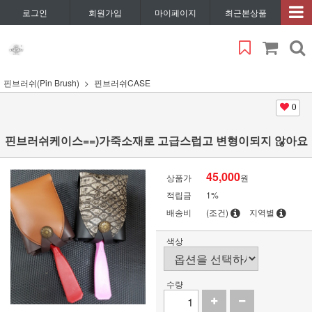
로그인
회원가입
마이페이지
최근본상품
핀브러쉬(Pin Brush)
핀브러쉬CASE
0
핀브러쉬케이스==)가죽소재로 고급스럽고 변형이되지 않아요
45,000
상품가
원
적립금
1%
배송비
(조건)
지역별
색상
수량