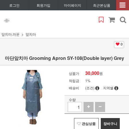
로그인
회원가입
마이페이지
최근본상품
앞치마.까운
앞치마
0
마단앞치마 Grooming Apron SY-108(Double layer) Grey
30,000
상품가
원
적립금
1%
배송비
(조건)
지역별
수량
관심상품
장바구니