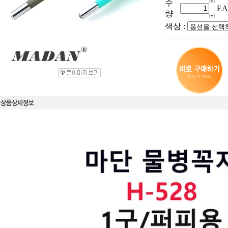
수
EA
량
색상 :