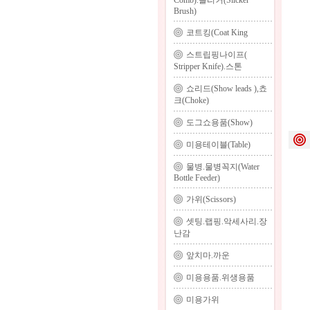
Comb).슬리커(Slicker
Brush)
코트킹(Coat King
스트립핑나이프(
Stripper Knife).스톤
쇼리드(Show leads ),쵸
크(Choke)
도그쇼용품(Show)
미용테이블(Table)
물병.물병꼭지(Water
Bottle Feeder)
가위(Scissors)
셋팅.랩핑.악세사리.장
난감
앞치마.까운
미용용품.위생용품
미용가위