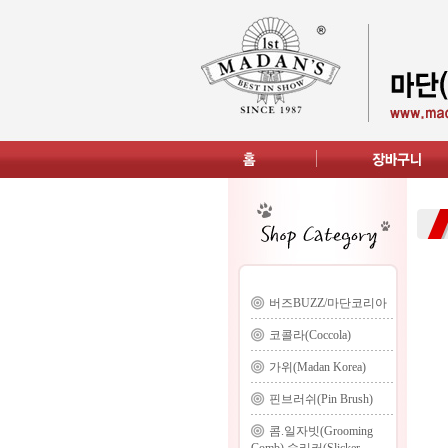
버즈BUZZ/마단코리아
코콜라(Coccola)
가위(Madan Korea)
핀브러쉬(Pin Brush)
콤.일자빗(Grooming