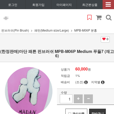
로그인
회원가입
마이페이지
최근본상품
핀브러쉬(Pin Brush)
패턴(Medium size/Large)
MPB-M06P 분홍
0
(한정판매)마단 패튼 핀브러쉬 MPB-M06P Medium 푸들7 (재고
6)
60,000
상품가
원
적립금
1%
배송비
(조건)
지역별
수량
관심상품
장바구니