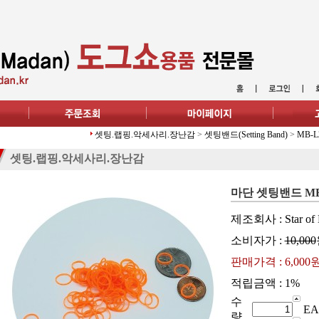
셋팅.랩핑.악세사리.장난감
>
셋팅밴드(Setting Band)
>
MB-L
셋팅.랩핑.악세사리.장난감
마단 셋팅밴드 MB
제조회사 : Star of 
소비자가 :
10,000
판매가격 :
6,000
적립금액 :
1%
수
EA
량