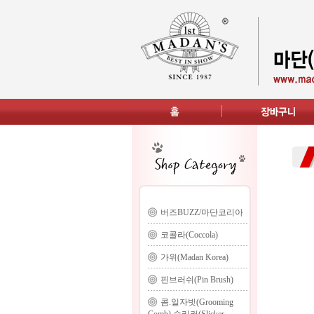
버즈BUZZ/마단코리아
코콜라(Coccola)
가위(Madan Korea)
핀브러쉬(Pin Brush)
콤.일자빗(Grooming