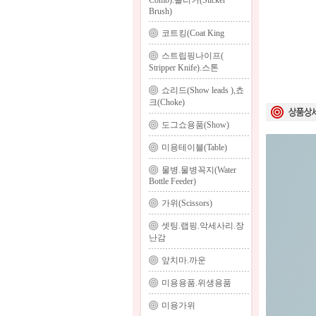
Comb).슬리커(Slicker
Brush)
코트킹(Coat King
스트립핑나이프(
Stripper Knife).스톤
쇼리드(Show leads ),쵸
크(Choke)
도그쇼용품(Show)
미용테이블(Table)
물병.물병꼭지(Water
Bottle Feeder)
가위(Scissors)
셋팅.랩핑.악세사리.장
난감
앞치마.까운
미용용품.위생용품
미용가위