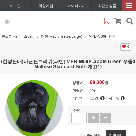
로그인
회원가입
마이페이지
최근본상품
핀브러쉬(Pin Brush)
패턴(Medium size/Large)
MPB-M09P 연두
0
(한정판매)마단핀브러쉬(패턴) MPB-M09P Apple Green 푸들3
Maltese Standard Soft (재고1)
60,000
상품가
원
적립금
1%
배송비
(조건)
지역별
수량
관심상품
장바구니