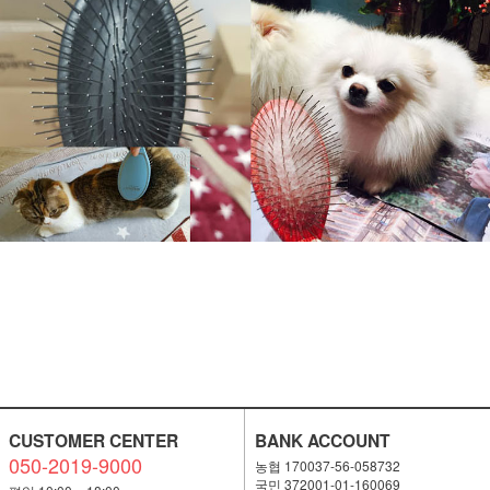
CUSTOMER CENTER
BANK ACCOUNT
050-2019-9000
농협 170037-56-058732
국민 372001-01-160069