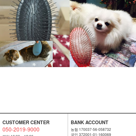
CUSTOMER CENTER
BANK ACCOUNT
050-2019-9000
농협 170037-56-058732
국민 372001-01-160069