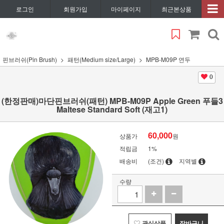
로그인
회원가입
마이페이지
최근본상품
핀브러쉬(Pin Brush)
패턴(Medium size/Large)
MPB-M09P 연두
0
(한정판매)마단핀브러쉬(패턴) MPB-M09P Apple Green 푸들3
Maltese Standard Soft (재고1)
60,000
상품가
원
적립금
1%
배송비
(조건)
지역별
수량
관심상품
장바구니