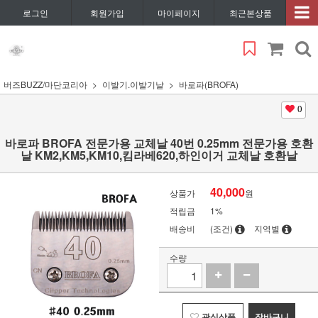
로그인
회원가입
마이페이지
최근본상품
버즈BUZZ/마단코리아
이발기.이발기날
바로파(BROFA)
0
바로파 BROFA 전문가용 교체날 40번 0.25mm 전문가용 호환
날 KM2,KM5,KM10,킴라베620,하인이거 교체날 호환날
40,000
상품가
원
적립금
1%
배송비
(조건)
지역별
수량
관심상품
장바구니