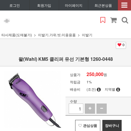
로그인
회원가입
마이페이지
최근본상품
타사제품(도매불가)
이발기.가위.빗.미용용품
이발기
0
왈(Wahl) KM5 클리퍼 유선 기본형 1260-0448
250,000
상품가
원
적립금
1%
배송비
(조건)
지역별
수량
관심상품
장바구니