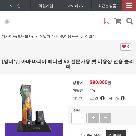
로그인
회원가입
마이페이지
최근본상품
타사제품(도매불가)
이발기.가위.빗.미용용품
이발기
0
[앙비뉴] 아바 마피아 에디션 V3 전문가용 펫 미용샵 전용 클리
퍼
390,000
상품가
원
적립금
1%
배송비
(조건)
지역별
수량
관심상품
장바구니