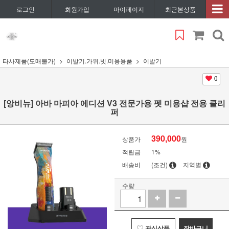
로그인
회원가입
마이페이지
최근본상품
타사제품(도매불가)
이발기.가위.빗.미용용품
이발기
0
[앙비뉴] 아바 마피아 에디션 V3 전문가용 펫 미용샵 전용 클리
퍼
390,000
상품가
원
적립금
1%
배송비
(조건)
지역별
수량
관심상품
장바구니