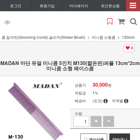
로그인
회원가입
마이페이지
최근본상품
콤.일자빗(Grooming Comb).슬리커(Slicker Brush)
미니콤.소형콤
130mm
0
MADAN 마단 듀얼 미니콤 5인치 M130(짧은핀)퍼플 13cm*2cm
미니콤 소형 페이스콤
30,000
상품가
원
적립금
1%
배송비
(조건)
지역별
수량
관심상품
장바구니