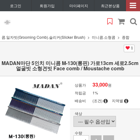
로그인
회원가입
마이페이지
최근본상품
콤.일자빗(Grooming Comb).슬리커(Slicker Brush)
미니콤.소형콤
종합
1
MADAN마단 5인치 미니콤 M-130(롱핀) 가로13cm 세로2.5cm
얼굴빗 소형견빗 Face comb / Moustache comb
33,000
상품가
원
적립금
1%
배송비
(조건)
지역별
색상
수량