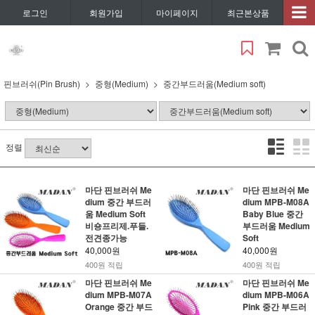
로그인
회원가입
마이페이지
최근본상품
핀브러쉬(Pin Brush)
중형(Medium)
중간부드러움(Medium soft)
정렬
마단 핀브러쉬 Me
마단 핀브러쉬 Me
dium 중간 부드러
dium MPB-M08A
움 Medium Soft
Baby Blue 중간
비숑프리제.푸들.
부드러움 Medium
전견종가능
Soft
40,000원
40,000원
400원 적립
400원 적립
마단 핀브러쉬 Me
마단 핀브러쉬 Me
dium MPB-M07A
dium MPB-M06A
Orange 중간 부드
Pink 중간 부드러