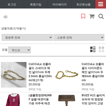
로그인
회원가입
마이페이지
최근본상품
샘플제품(도매불가)
정렬
CoCCoLa 코콜라
CoCCoLa 코콜라
골드 스네이크 체
골드 다이아몬드
인 넓이1cm 두께
체인 넓이1cm 두
2.5mm 총길이50c
께5mm 총길이58
m(재고1개)
cm
20,000원
35,000원
200원 적립
350원 적립
(샘플한정판매)NB
BUZZ 버즈 슬리커
F 길팔 애견미용
브러쉬 대 엉킴방
가운 자주색 애견
지빗 강아지 고양