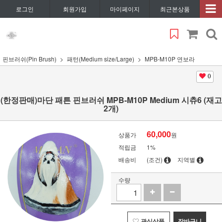
로그인
회원가입
마이페이지
최근본상품
핀브러쉬(Pin Brush)
패턴(Medium size/Large)
MPB-M10P 연보라
0
(한정판매)마단 패튼 핀브러쉬 MPB-M10P Medium 시츄6 (재고
2개)
60,000
상품가
원
적립금
1%
배송비
(조건)
지역별
수량
관심상품
장바구니