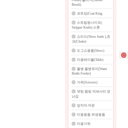
Comb).슬리커(Slicker
Brush)
코트킹(Coat King
스트립핑나이프(
Stripper Knife).스톤
쇼리드(Show leads ),쵸
크(Choke)
도그쇼용품(Show)
미용테이블(Table)
물병.물병꼭지(Water
Bottle Feeder)
가위(Scissors)
셋팅.랩핑.악세사리.장
난감
앞치마.까운
미용용품.위생용품
미용가위