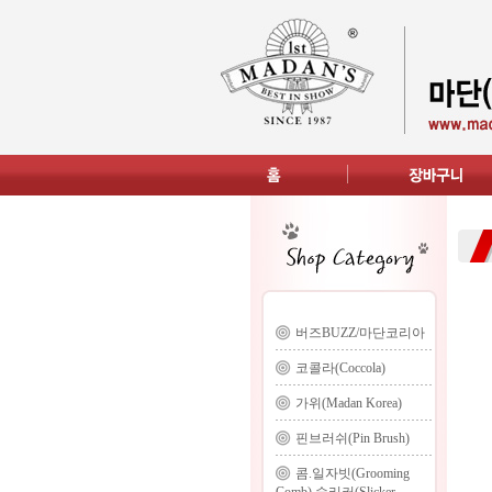
버즈BUZZ/마단코리아
코콜라(Coccola)
가위(Madan Korea)
핀브러쉬(Pin Brush)
콤.일자빗(Grooming