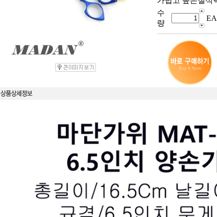
가볍고 높은절삭
수
EA
량