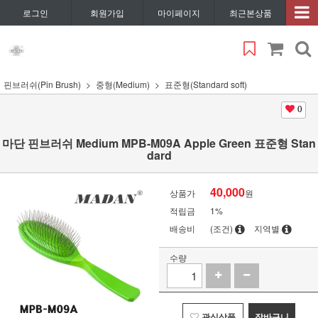
로그인
회원가입
마이페이지
최근본상품
핀브러쉬(Pin Brush)
중형(Medium)
표준형(Standard soft)
0
마단 핀브러쉬 Medium MPB-M09A Apple Green 표준형 Stan
dard
40,000
상품가
원
적립금
1%
배송비
(조건)
지역별
수량
관심상품
장바구니