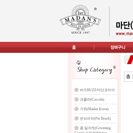
총 
버즈BUZZ/마단코리아
코콜라(Coccola)
가위(Madan Korea)
핀브러쉬(Pin Brush)
콤.일자빗(Grooming