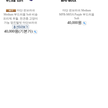
마단 핀브러쉬
마단 핀브러쉬 Medium
Medium 부드러뭄 Soft 비숑
MPB-M05A Purple 부드러움
Soft
프리제.푸들. 전견종.고양이
40,000원
가능 엉킨털빗 마단브러쉬
40,000원
(기본가)