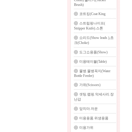
Comb).슬리커(Slicker
Brush)
코트킹(Coat King
스트립핑나이프(
Stripper Knife).스톤
쇼리드(Show leads ),쵸
크(Choke)
도그쇼용품(Show)
미용테이블(Table)
물병.물병꼭지(Water
Bottle Feeder)
가위(Scissors)
셋팅.랩핑.악세사리.장
난감
앞치마.까운
미용용품.위생용품
미용가위