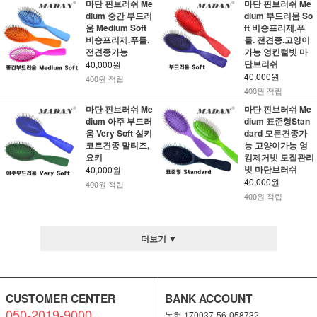
마단 핀브러쉬 Me
마단 핀브러쉬 Me
dium 중간 부드러
dium 부드러뭄 So
움 Medium Soft
ft 비숑프리제.푸
비숑프리제.푸들.
들. 전견종.고양이
전견종가능
가능 엉킨털빗 마
단브러쉬
40,000원
40,000원
400원 적립
400원 적립
마단 핀브러쉬 Me
마단 핀브러쉬 Me
dium 아주 부드러
dium 표준형Stan
움 Very Soft 실키
dard 모든견종가
코트견종 말티즈,
능 고양이가능 엉
요키
킴제거빗 모질관리
빗 마단브러쉬
40,000원
40,000원
400원 적립
400원 적립
더보기 ▼
CUSTOMER CENTER
BANK ACCOUNT
050-2019-9000
농협 170037-56-058732