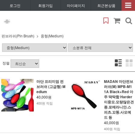
로그인
회원가입
마이페이지
최근본상품
핀브러쉬(Pin Brush)
중형(Medium)
정렬
마단 프리미엄 핀
MADAN 마단핀브
브러쉬 (고급형) M
러쉬(M) MPB-M1
edium
1A Black+Red 아
주 딱딱함 Harder
40,000원
이중모.모량많은견
400원 적립
종.포메라니안.스
피츠.꼬똥.사모예
드 등
40,000원
400원 적립